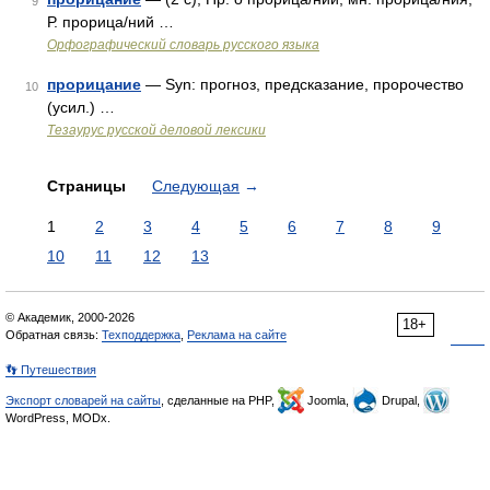
9
Р. прорица/ний …
Орфографический словарь русского языка
прорицание
— Syn: прогноз, предсказание, пророчество
10
(усил.) …
Тезаурус русской деловой лексики
Страницы
Следующая
→
1
2
3
4
5
6
7
8
9
10
11
12
13
© Академик, 2000-2026
18+
Обратная связь:
Техподдержка
,
Реклама на сайте
👣 Путешествия
Экспорт словарей на сайты
, сделанные на PHP,
Joomla,
Drupal,
WordPress, MODx.