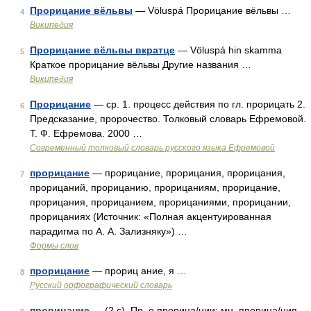
Прорицание вёльвы
— Völuspá Прорицание вёльвы …
4
Википедия
Прорицание вёльвы вкратце
— Völuspá hin skamma
5
Краткое прорицание вёльвы Другие названия …
Википедия
Прорицание
— ср. 1. процесс действия по гл. прорицать 2.
6
Предсказание, пророчество. Толковый словарь Ефремовой.
Т. Ф. Ефремова. 2000 …
Современный толковый словарь русского языка Ефремовой
прорицание
— прорицание, прорицания, прорицания,
7
прорицаний, прорицанию, прорицаниям, прорицание,
прорицания, прорицанием, прорицаниями, прорицании,
прорицаниях (Источник: «Полная акцентуированная
парадигма по А. А. Зализняку») …
Формы слов
прорицание
— прориц ание, я …
8
Русский орфографический словарь
прорицание
— (2 с), Пр. о прорица/нии; мн. прорица/ния,